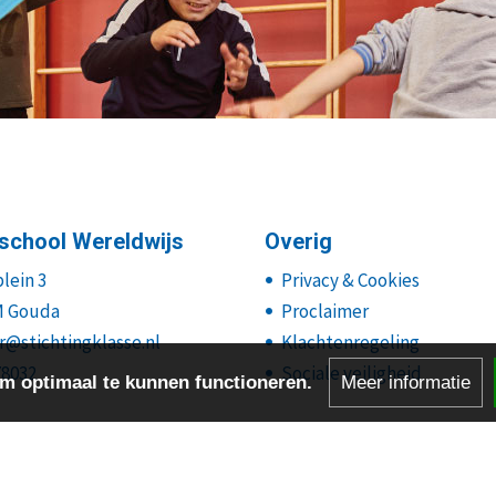
school Wereldwijs
Overig
lein 3
Privacy & Cookies
M Gouda
Proclaimer
r@stichtingklasse.nl
Klachtenregeling
78032
Sociale veiligheid
m optimaal te kunnen functioneren.
Meer informatie
Powered by BasisOnline