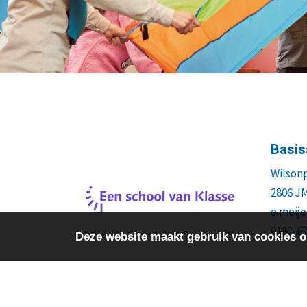
Basis
Wilsonp
2806 J
e.meije
0182-6
Deze website maakt gebruik van cookies o
>